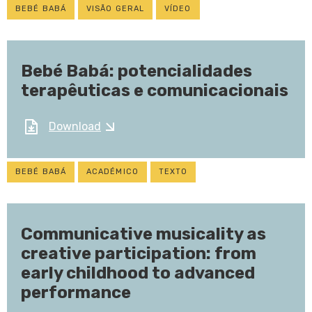
BEBÉ BABÁ
VISÃO GERAL
VÍDEO
Bebé Babá: potencialidades
terapêuticas e comunicacionais
Download
BEBÉ BABÁ
ACADÉMICO
TEXTO
Communicative musicality as
creative participation: from
early childhood to advanced
performance