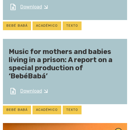
Download
BEBÉ BABÁ
ACADÉMICO
TEXTO
Music for mothers and babies
living in a prison: A report on a
special production of
‘BebéBabá’
Download
BEBÉ BABÁ
ACADÉMICO
TEXTO