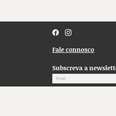
Fale connosco
Subscreva a newslett
Email
Li a
Política de Privacidade
e ac
receber comunicações por email
Subscrever