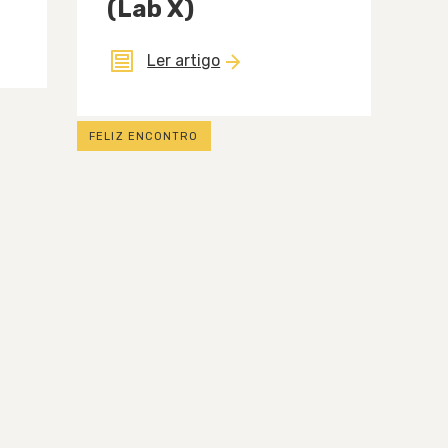
(Lab X)
Ler artigo
FELIZ ENCONTRO