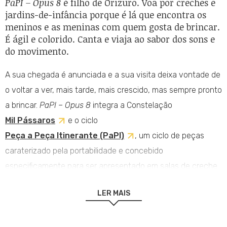
PaPI – Opus 8
é filho de Orizuro. Voa por creches e
jardins-de-infância porque é lá que encontra os
meninos e as meninas com quem gosta de brincar.
É ágil e colorido. Canta e viaja ao sabor dos sons e
do movimento.
A sua chegada é anunciada e a sua visita deixa vontade de
o voltar a ver, mais tarde, mais crescido, mas sempre pronto
a brincar.
PaPI – Opus 8
integra a Constelação
Mil Pássaros
e o ciclo
Peça a Peça Itinerante (PaPI)
, um ciclo de peças
caraterizado pela portabilidade e concebido
especificamente para ser apresentado em salas de creche
e jardim-de-infância.
LER MAIS