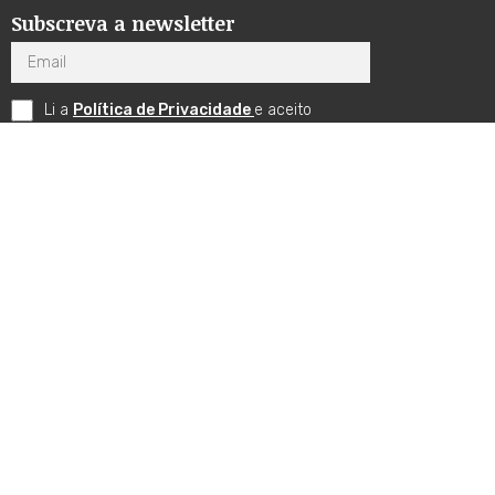
Subscreva a newsletter
Email
Li a
Política de Privacidade
e aceito
receber comunicações por email.
Subscrever
CMT
SOBRE A CMT
CONSTELAÇÕES
AGENDA
ENCONTROS
CMTECA