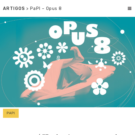
ARTIGOS
> PaPI – Opus 8
PAPI