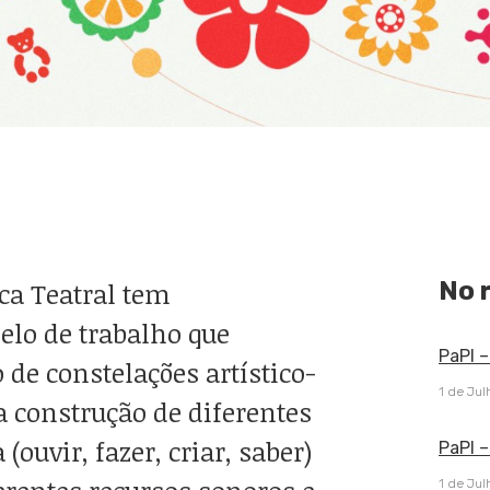
a Teatral tem
No 
lo de trabalho que
PaPI –
de constelações artístico-
1 de Jul
a construção de diferentes
ouvir, fazer, criar, saber)
PaPI –
1 de Jul