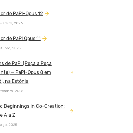
dor de PaPI–Opus 12
vereiro, 2026
or de PaPI Opus 11
utubro, 2025
ns de PaPI (Peça a Peça
ante) — PaPI-Opus 8 em
di, na Estónia
etembro, 2025
ic Beginnings in Co-Creation:
e A a Z
arço, 2025