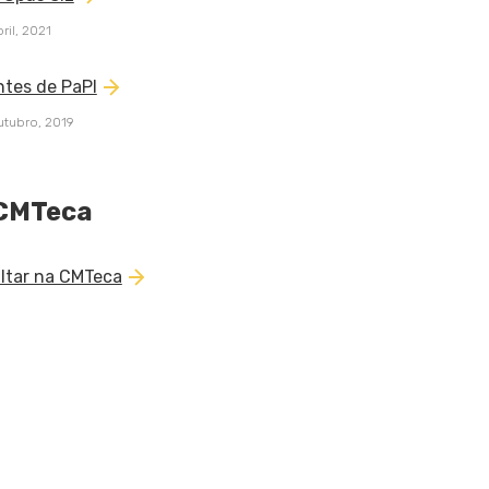
ril, 2021
ntes de PaPI
utubro, 2019
CMTeca
ltar na CMTeca