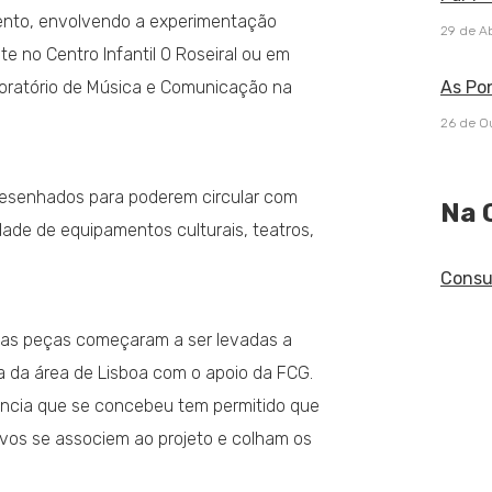
ento, envolvendo a experimentação
29 de Ab
 no Centro Infantil O Roseiral ou em
oratório de Música e Comunicação na
As Po
26 de O
desenhados para poderem circular com
Na 
dade de equipamentos culturais, teatros,
Consu
estas peças começaram a ser levadas a
ia da área de Lisboa com o apoio da FCG.
ância que se concebeu tem permitido que
ivos se associem ao projeto e colham os