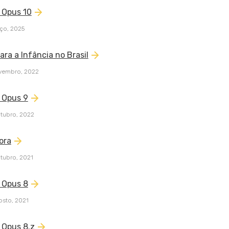
 Opus 10
rço, 2025
ara a Infância no Brasil
vembro, 2022
 Opus 9
utubro, 2022
ora
tubro, 2021
 Opus 8
osto, 2021
 Opus 8.z