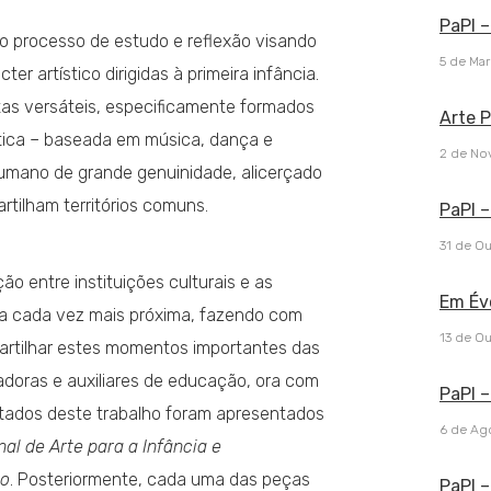
PaPI –
o processo de estudo e reflexão visando
5 de Ma
er artístico dirigidas à primeira infância.
tas versáteis, especificamente formados
Arte P
stica – baseada em música, dança e
2 de No
humano de grande genuinidade, alicerçado
artilham territórios comuns.
PaPI –
31 de O
ção entre instituições culturais e as
Em Év
a cada vez mais próxima, fazendo com
13 de Ou
rtilhar estes momentos importantes das
doras e auxiliares de educação, ora com
PaPI –
ultados deste trabalho foram apresentados
6 de Ag
nal de Arte para a Infância e
no
. Posteriormente, cada uma das peças
PaPI –