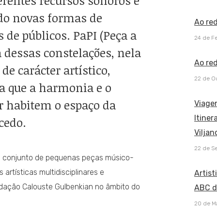
erentes recursos sonoros e
ndo novas formas de
Ao re
s de públicos. PaPI (Peça a
24 de Fe
 dessas constelações, nela
Ao red
de carácter artístico,
22 de O
ra que a harmonia e o
 habitem o espaço da
Viage
Itiner
cedo.
Viljan
22 de S
um conjunto de pequenas peças músico-
artísticas multidisciplinares e
Artist
ndação Calouste Gulbenkian no âmbito do
ABC d
20 de M